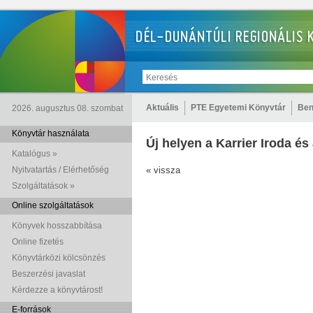
Aktuális
PTE Egyetemi Könyvtár
Ben
2026. augusztus 08. szombat
Könyvtár használata
Új helyen a Karrier Iroda é
Katalógus »
Nyitvatartás / Elérhetőség
« vissza
Szolgáltatások »
Online szolgáltatások
Könyvek hosszabbítása
Online fizetés
Könyvtárközi kölcsönzés
Beszerzési javaslat
Kérdezze a könyvtárost!
E-források