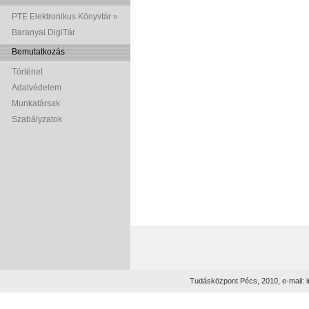
PTE Elektronikus Könyvtár »
Baranyai DigiTár
Bemutatkozás
Történet
Adatvédelem
Munkatársak
Szabályzatok
Tudásközpont Pécs, 2010, e-mail: