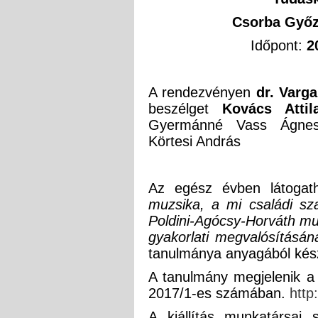
Csorba Győz
Időpont:
20
A rendezvényen
dr. Varga
beszélget
Kovács Attil
Gyermánné Vass Ágnes
Körtesi András
Az egész évben látogatha
muzsika, a mi családi sza
Poldini-Agócsy-Horváth mu
gyakorlati megvalósításána
tanulmánya anyagából kész
A tanulmány megjelenik 
2017/1-es számában.
http
A kiállítás munkatársai s