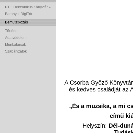
PTE Elektronikus Könyvtár »
Baranyai DigiTár
Bemutatkozás
Történet
Adatvédelem
Munkatársak
Szabályzatok
A Csorba Győző Könyvtár 
és kedves családját az
„És a muzsika, a mi c
című kiá
Helyszín:
Dél-duná
Tudásk