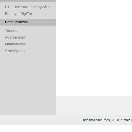
PTE Elektronikus Könyvtár »
Baranyai DigiTár
Bemutatkozás
Történet
Adatvédelem
Munkatársak
Szabályzatok
Tudásközpont Pécs, 2010, e-mail: