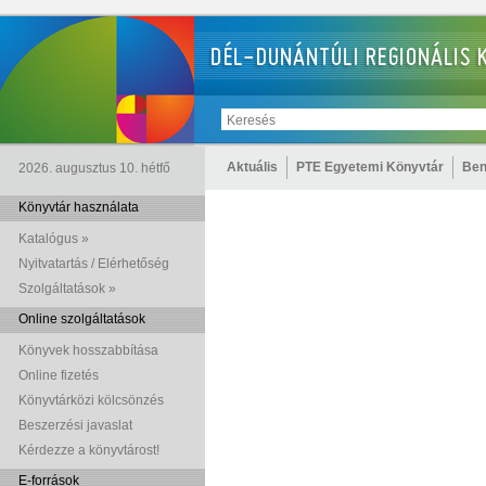
Aktuális
PTE Egyetemi Könyvtár
Ben
2026. augusztus 10. hétfő
Könyvtár használata
Katalógus »
Nyitvatartás / Elérhetőség
Szolgáltatások »
Online szolgáltatások
Könyvek hosszabbítása
Online fizetés
Könyvtárközi kölcsönzés
Beszerzési javaslat
Kérdezze a könyvtárost!
E-források