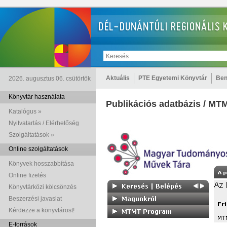
Aktuális
PTE Egyetemi Könyvtár
Ben
2026. augusztus 06. csütörtök
Könyvtár használata
Publikációs adatbázis / MT
Katalógus »
Nyitvatartás / Elérhetőség
Szolgáltatások »
Online szolgáltatások
Könyvek hosszabbítása
Online fizetés
Könyvtárközi kölcsönzés
Beszerzési javaslat
Kérdezze a könyvtárost!
E-források