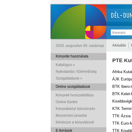
Aktuális
2026. augusztus 09. vasárnap
Könyvtár használata
PTE Ku
Katalógus »
Nyitvatartás / Elérhetőség
Afrika Kut
Szolgáltatások »
ÁJK Európ
BTK Ibero
Online szolgáltatások
BTK Kelet-E
Könyvek hosszabbítása
Kisebbségk
Online fizetés
KTK Termin
Könyvtárközi kölcsönzés
Beszerzési javaslat
TTK Ázsia
Kérdezze a könyvtárost!
TTK Euro-M
E-források
TTK Kisebb