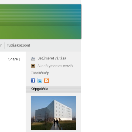
r
Tudásközpont
Betűméret váltása
Share
|
Akadálymentes verzió
Oldaltérkép
Képgaléria