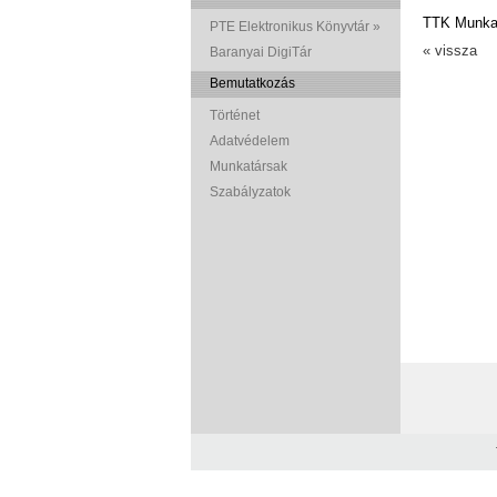
TTK Munkae
PTE Elektronikus Könyvtár »
« vissza
Baranyai DigiTár
Bemutatkozás
Történet
Adatvédelem
Munkatársak
Szabályzatok