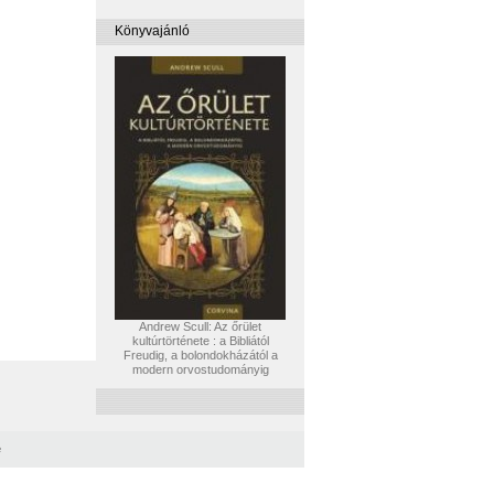
Könyvajánló
Andrew Scull: Az őrület
kultúrtörténete : a Bibliától
Freudig, a bolondokházától a
modern orvostudományig
e