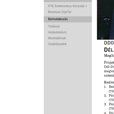
PTE Elektronikus Könyvtár »
Baranyai DigiTár
Bemutatkozás
Történet
Adatvédelem
Munkatársak
Szabályzatok