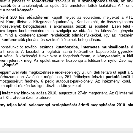
akat a pinceszinti
tömörraktár
szolgálja ki. A
szabadpolcos terek
, az
olv
olvasók
és a tanulóhelyek az épület 1-3. emeletein lettek kialakítva. A 4. eme
re a
zenei könyvtár
.
nként 200 fős előadóterem
kapott helyet az épületben, melyeket a PT
yi Kara, illetve a Közgazdaságtudományi Kar használ, de összenyitható
ndezvények befogadására is alkalmassá teszik az épületet. Ezen felü
sára
képes konferenciaterem is szolgálja az oktatási és könyvtári igények
m, mind a konferenciaterem rendelkezik tolmácsfülkékkel, így az intézmé
s
konferenciák
plenáris és szekció üléseinek befogadására.
pont-funkciót további számos
kutatószoba
,
internetes munkaállomás
é
ont erősíti. A kicsiket a legfelső szinti tetőkerthez kapcsolódó
gyerek
ba
várja. A közösségi funkciókat a fogadótér-fórum, a
könyvesbolt
, a kiál
terem
jelenítik meg. Az épület eszmei központja a földszintről nyíló, Zsolna
n.
„Kaptár”
.
épjárművel való megközelítése érdekében egy új, ún. déli feltáró út épült a S
 párhuzamosan. Az épület mögött egy 261 férőhelyes felszíni
parkoló
került 
mozgássérült férőhely, 6 pedig autóbusz-parkolóhely. Az intézmény körül, 
em épített részén fás liget díszíti a környezetet.
 új intézmény birtokba adása 2010. augusztus 27-én megtörtént. Az új intézm
t Kft. átvette üzemeltetésre.
ny teljes körű, valamennyi szolgáltatását érintő megnyitására 2010. ok