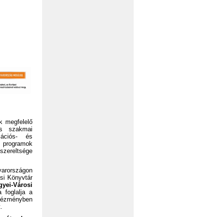
k megfelelő
ós szakmai
ációs- és
s programok
szereltsége
arországon
osi Könyvtár
yei-Városi
 foglalja a
tézményben
.