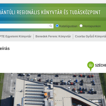
Katalógusban
Honlapunkon
PTE Egyetemi Könyvtár
Benedek Ferenc Könyvtár
Csorba Győző Könyvtá
eírás