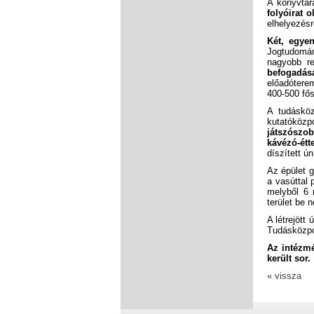
A könyvtár
folyóirat 
elhelyezés
Két, egye
Jogtudomán
nagyobb re
befogadá
előadótere
400-500 fő
A tudásköz
kutatóközp
játszószo
kávézó-ét
díszített ú
Az épület g
a vasúttal
melyből 6 
terület be n
A létrejött
Tudásközpon
Az intézmé
került sor.
« vissza