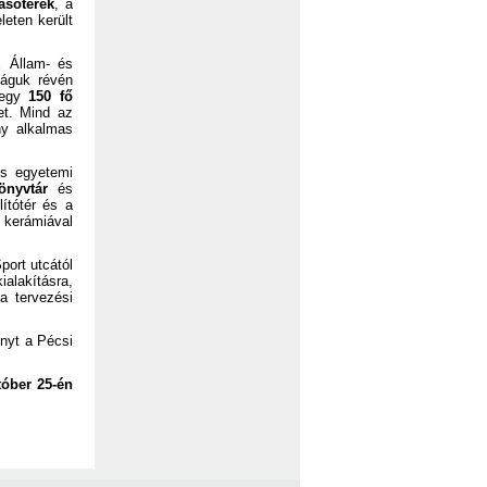
asóterek
, a
leten került
E Állam- és
ságuk révén
l egy
150 fő
et. Mind az
ny alkalmas
s egyetemi
könyvtár
és
lítótér és a
y kerámiával
port utcától
kialakításra,
a tervezési
ényt a Pécsi
tóber 25-én