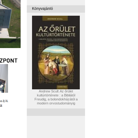
Könyvajánló
Andrew Scull: Az őrület
kultúrtörténete : a Bibliától
Freudig, a bolondokházától a
modern orvostudományig