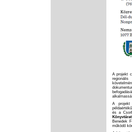
A projekt 
regionáli
követelm
dokumentum
befogadásá
alkalmassá 
A projekt
példaértékű
és a Csor
Könyvtára
Benedek F
működő köny