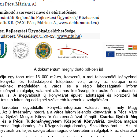
A dokumentum
megnyitható pdf-ben
is!
célja egy több mint 13 000 m2-es, korszerű, a mai felhasználói igényekne
s könyvtár és tudásközpont felépítése volt, amely az európai uni
ényeknek megfelelően a város és a régió lakosságának inform
igényét szolgálja, valamint alkalmas közösségi, kulturális és szabadidő
ra is. A megvalósult új könyvtárat épületi adottságai és korszerű fel
teszi a lakosság eddiginél szélesebb körének kiszolgálására.
 keretében egyedülálló könyvtár-integráció valósult meg, mely Magy
. Az új intézmény integrálja a város három jelentős könyvtárát: a Pécsi Vár
ba Győző Megyei Könyvtár összevonásával létrejött
Csorba Győző Meg
t
és a
Pécsi Tudományegyetem Központi Könyvtárát
, továbbá magába
erenc Jogtudományi és Közgazdaságtudományi Szakkönyvtárat is. Az in
vtárak ún. teljes szolgáltatásintegráció keretében szolgálják ki az olvasókat