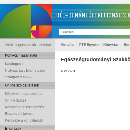
Aktuális
PTE Egyetemi Könyvtár
Ben
2026. augusztus 08. szombat
Könyvtár használata
Egészségtudományi Szakkö
Katalógus »
Nyitvatartás / Elérhetőség
« vissza
Szolgáltatások »
Online szolgáltatások
Könyvek hosszabbítása
Online fizetés
Könyvtárközi kölcsönzés
Beszerzési javaslat
Kérdezze a könyvtárost!
E-források