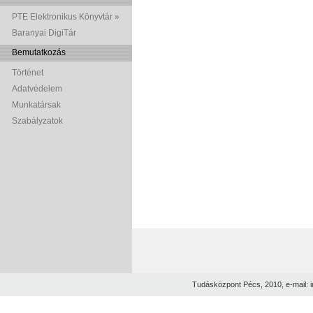
PTE Elektronikus Könyvtár »
Baranyai DigiTár
Bemutatkozás
Történet
Adatvédelem
Munkatársak
Szabályzatok
Tudásközpont Pécs, 2010, e-mail: