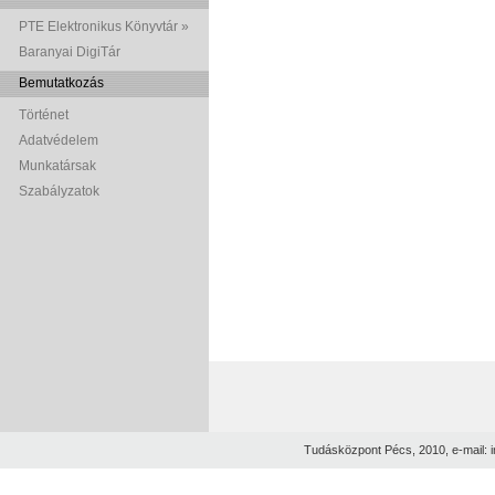
PTE Elektronikus Könyvtár »
Baranyai DigiTár
Bemutatkozás
Történet
Adatvédelem
Munkatársak
Szabályzatok
Tudásközpont Pécs, 2010, e-mail: