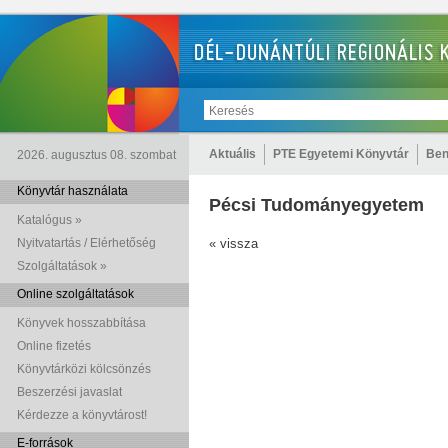
Aktuális
PTE Egyetemi Könyvtár
Ben
2026. augusztus 08. szombat
Könyvtár használata
Pécsi Tudományegyetem
Katalógus »
Nyitvatartás / Elérhetőség
« vissza
Szolgáltatások »
Online szolgáltatások
Könyvek hosszabbítása
Online fizetés
Könyvtárközi kölcsönzés
Beszerzési javaslat
Kérdezze a könyvtárost!
E-források